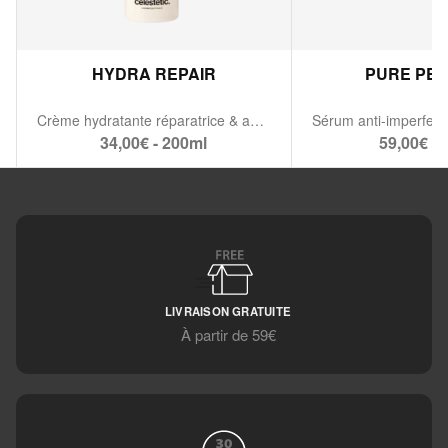
HYDRA REPAIR
PURE PE
Crème hydratante réparatrice & apaisante
34,00€ - 200ml
59,00€ - 
LIVRAISON GRATUITE
À partir de 59€