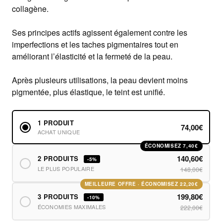
collagène.
Ses
principes actifs agissent également
contre les
imperfections
et
les taches
pigmentaires
tout en
améliorant l’élasticité et
la fermeté de la peau.
Après plusieurs utilisations, la peau devient moins
pigmentée, plus élastique, le teint est unifié.
1 PRODUIT
74,00€
ACHAT UNIQUE
ÉCONOMISEZ 7,40€
140,60€
2 PRODUITS
-5%
LE PLUS POPULAIRE
148,00€
MEILLEURE OFFRE · ÉCONOMISEZ 22,20€
199,80€
3 PRODUITS
-10%
ÉCONOMIES MAXIMALES
222,00€