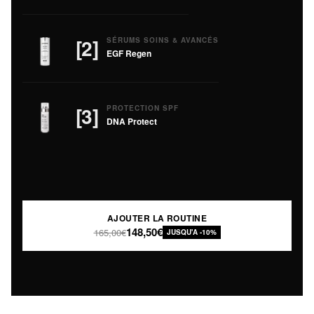
[2]
SÉRUMS SOINS & AVANCÉS
EGF Regen
[3]
PROTECTION SPF
DNA Protect
AJOUTER LA ROUTINE
148,50€
165,00€
JUSQU'A -10%