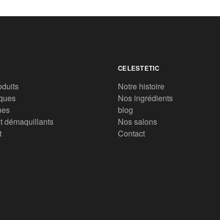
CELESTETIC
oduits
Notre histoire
ques
Nos ingrédients
ues
blog
t démaquillants
Nos salons
t
Contact