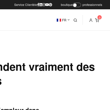
Service Clientèle
boutique
professionnels
FR
ndent vraiment des
s
l’ampleur dans