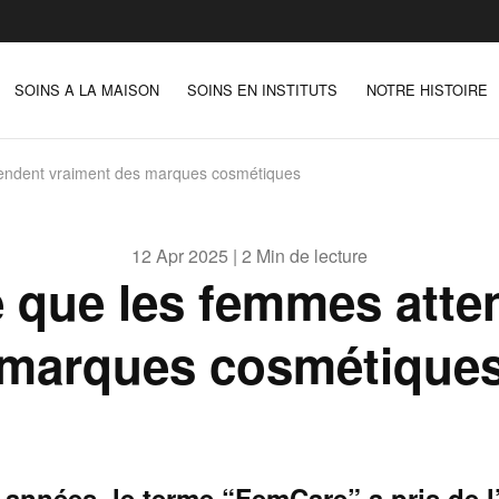
SOINS A LA MAISON
SOINS EN INSTITUTS
NOTRE HISTOIRE
endent vraiment des marques cosmétiques
12 Apr 2025 | 2 Min de lecture
 que les femmes atte
marques cosmétique
 années, le terme “FemCare” a pris de 