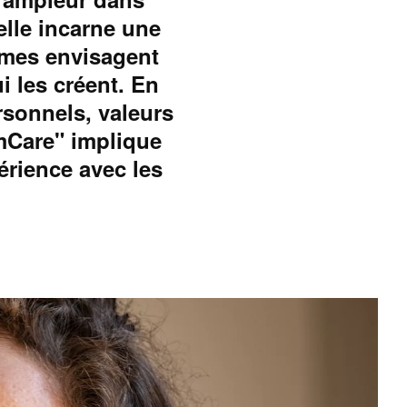
elle incarne une
mmes envisagent
i les créent. En
rsonnels, valeurs
emCare" implique
érience avec les