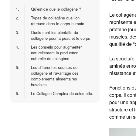
1.
Qu’est-ce que le collagène ?
Le collagène
2.
Types de collagène que l'on
représente e
retrouve dans le corps humain
protéine jou
3.
Quels sont les bienfaits du
muscles, des
collagène pour la peau et le corps
qualifié de 
4.
Les conseils pour augmenter
naturellement la production
La structure
naturelle de collagène
aminés enrou
5.
Les différentes sources de
résistance et
collagène et l'avantage des
compléments alimentaires
buvables
Fonctions du
6.
Le Collagen Complex de celestetic.
corps. Il con
pour une app
structure et 
comme un sou