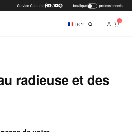
Service Clientèle
boutique
professionnels
FR
au radieuse et des
unesse de votre