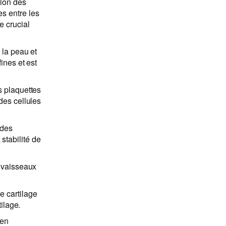
tion des
es entre les
e crucial
 la peau et
fines et est
s plaquettes
des cellules
 des
stabilité de
s vaisseaux
.
e cartilage
tilage.
 en