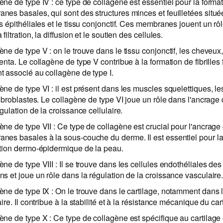
ène de type IV : ce type de collagène est essentiel pour la forma
nes basales, qui sont des structures minces et feuilletées situé
s épithéliales et le tissu conjonctif. Ces membranes jouent un rôl
 filtration, la diffusion et le soutien des cellules.
ne de type V : on le trouve dans le tissu conjonctif, les cheveux,
enta. Le collagène de type V contribue à la formation de fibrilles 
t associé au collagène de type I.
ène de type VI : il est présent dans les muscles squelettiques, le
fibroblastes. Le collagène de type VI joue un rôle dans l'ancrage 
égulation de la croissance cellulaire.
ène de type VII : Ce type de collagène est crucial pour l'ancrage
nes basales à la sous-couche du derme. Il est essentiel pour la 
ction dermo-épidermique de la peau.
ne de type VIII : Il se trouve dans les cellules endothéliales de
ns et joue un rôle dans la régulation de la croissance vasculaire
ène de type IX : On le trouve dans le cartilage, notamment dans l
aire. Il contribue à la stabilité et à la résistance mécanique du car
ène de type X : Ce type de collagène est spécifique au cartilage