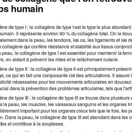
rps humain
ne de type I : le collagène de type I est le type le plus abondant
humain. Il représente environ 90 % du collagène total. On le trou
alement dans la peau, les tendons, les os, les ligaments et les de
 collagène qui confère résistance et stabilité aux tissus conjonct
 peau, le collagène de type I est essentiel pour maintenir la ferm
re, en aidant à prévenir les rides et le relâchement cutané.
ne de type II : le collagène de type II est principalement présent
ge, ce qui en fait une composante clé des articulations. Il assure 
asticité nécessaires pour les mouvements articulaires en douceur.
ucial dans la prévention des problèmes articulaires, tels que l'arth
ne de type III : le collagène de type III se trouve dans plusieurs 
s la peau, les muscles, les vaisseaux sanguins et les organes inte
ulièrement important pour les organes creux tels que le foie, les
tin. Dans la peau, le collagène de type III est abondant dans les
des et contribue à la souplesse.