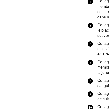
Collag
membra
cellule
dans la
Collagè
le plac
souven
Collag
et les 
et la r
Collag
membra
la jon
Collagè
sangui
Collag
articul
Collag