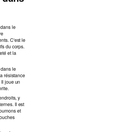
 dans le
ve
nts. C'est le
ifs du corps.
eté et la
 dans le
la résistance
 Il joue un
rite.
endroits, y
rnes. Il est
 poumons et
 couches