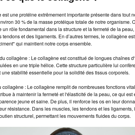
 est une protéine extrêmement importante présente dans tout not
nviron 30 % de la masse protéique totale de notre organisme. C
e un rôle fondamental dans la structure et la fermeté de la peau,
 tendons et des ligaments. En d’autres termes, le collagène es
"ciment" qui maintient notre corps ensemble.
 du collagène : Le collagène est constitué de longues chaînes d
lées en une triple hélice. Cette structure particulière lui confè
 une stabilité essentielle pour la solidité des tissus corporels.
 collagène : Le collagène remplit de nombreuses fonctions vita
tribue à maintenir la fermeté et l'élasticité de la peau, ce qui est
arence jeune et saine. De plus, il renforce les os en leur donna
leur résistance. Dans les muscles, les tendons et les ligaments, i
tien structurel, permettant les mouvements fluides du corps.