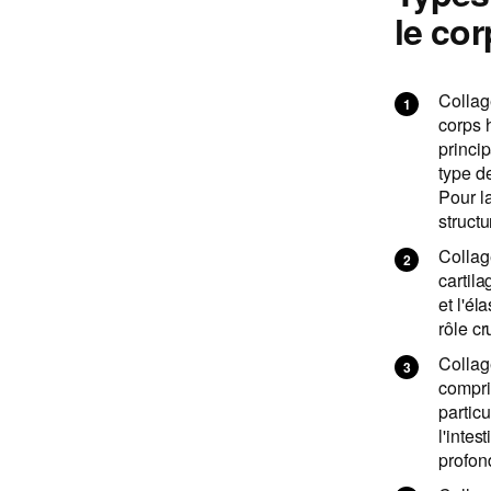
le co
Collagè
corps 
princip
type de
Pour la
structu
Collagè
cartila
et l'él
rôle cr
Collagè
compri
partic
l'intes
profon