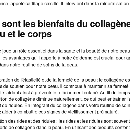
nce, appelé cartilage calcifié. Il intervient dans la minéralisation
 sont les bienfaits du collagèn
u et le corps
 joue un rôle essentiel dans la santé et la beauté de notre peau
es avantages qu'il apporte à notre épiderme est crucial pour a
ans notre routine de soins de la peau.
ration de l'élasticité et de la fermeté de la peau : le collagène 
s de soutien pour notre peau. Il contribue à maintenir sa fermeté
ité, aidant ainsi à prévenir le relâchement cutané. Au fil du temps
tion de collagène diminue naturellement, ce qui peut entraîner l'
t de ridules. En intégrant du collagène dans votre routine de soi
 aider à combattre ces signes de vieillissement prématuré.
on des rides et des ridules : les rides et les ridules sont souvent 
perte de collagène dans la peau. En utilisant des produits conten