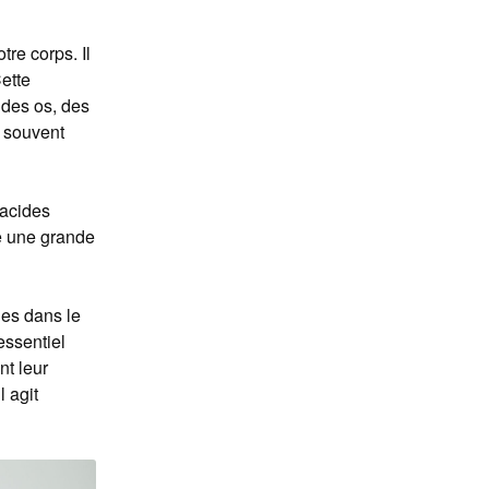
re corps. Il
ette
 des os, des
t souvent
'acides
re une grande
les dans le
 essentiel
nt leur
l agit