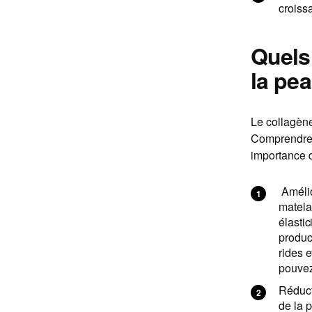
croissa
Quels
la pea
Le collagène
Comprendre l
importance d
Amélio
matela
élastic
produc
rides e
pouvez
Réducti
de la 