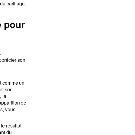
 du cartilage.
e pour
.
pprécier son
est comme un
 et son
, la
apparition de
ns, vous
le résultat
ant du