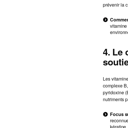
prévenir la 
Comment 
vitamine 
environn
4. Le
souti
Les vitamine
complexe B, 
pyridoxine (B
nutriments pa
Focus su
reconnue
kératine,