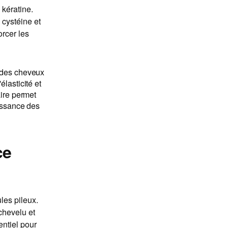
kératine.
 cystéine et
orcer les
e des cheveux
lasticité et
aire permet
oissance des
ce
les pileux.
 chevelu et
entiel pour