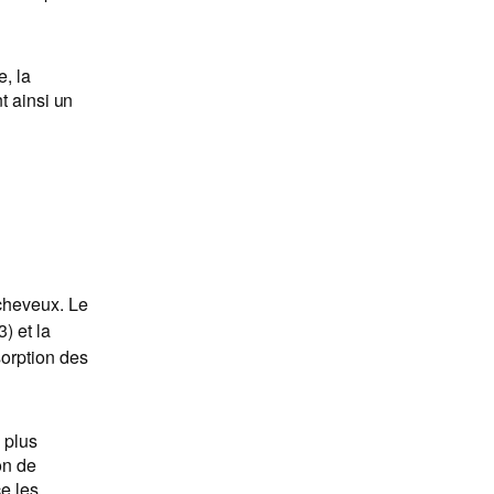
e, la
t ainsi un
 cheveux. Le
) et la
bsorption des
 plus
on de
ce les