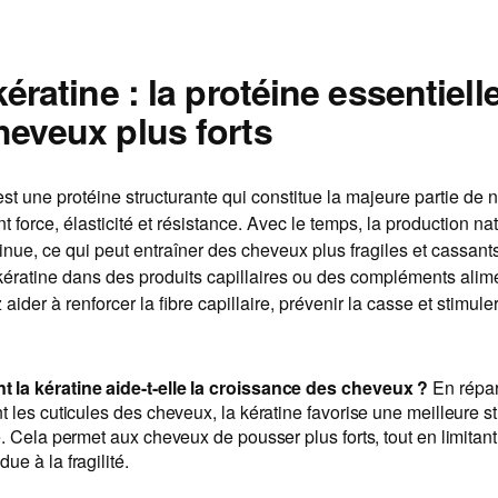
kératine : la protéine essentiell
heveux plus forts
est une protéine structurante qui constitue la majeure partie de
t force, élasticité et résistance. Avec le temps, la production na
inue, ce qui peut entraîner des cheveux plus fragiles et cassant
 kératine dans des produits capillaires ou des compléments alim
ider à renforcer la fibre capillaire, prévenir la casse et stimuler
la kératine aide-t-elle la croissance des cheveux ?
En répar
t les cuticules des cheveux, la kératine favorise une meilleure st
e. Cela permet aux cheveux de pousser plus forts, tout en limitant
ue à la fragilité.