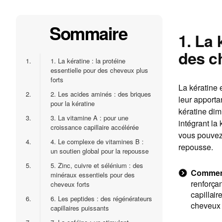
Sommaire
1. La 
des c
1.
1. La kératine : la protéine
essentielle pour des cheveux plus
forts
La kératine 
2.
2. Les acides aminés : des briques
leur apportan
pour la kératine
kératine dim
3.
3. La vitamine A : pour une
intégrant la
croissance capillaire accélérée
vous pouvez a
4.
4. Le complexe de vitamines B :
repousse.
un soutien global pour la repousse
5.
5. Zinc, cuivre et sélénium : des
Comment 
minéraux essentiels pour des
renforçan
cheveux forts
capillair
6.
6. Les peptides : des régénérateurs
cheveux d
capillaires puissants