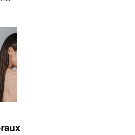
éraux