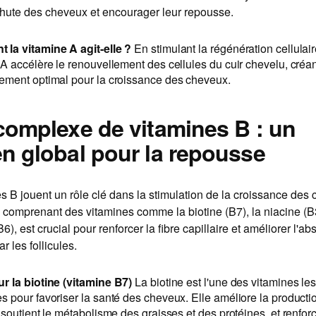
chute des cheveux et encourager leur repousse.
la vitamine A agit-elle ?
En stimulant la régénération cellulair
A accélère le renouvellement des cellules du cuir chevelu, créan
ement optimal pour la croissance des cheveux.
 complexe de vitamines B : un
en global pour la repousse
s B jouent un rôle clé dans la stimulation de la croissance des
comprenant des vitamines comme la biotine (B7), la niacine (B3
6), est crucial pour renforcer la fibre capillaire et améliorer l'a
r les follicules.
r la biotine (vitamine B7)
La biotine est l'une des vitamines les
s pour favoriser la santé des cheveux. Elle améliore la producti
 soutient le métabolisme des graisses et des protéines, et renfor