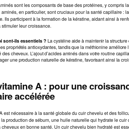
minés sont les composants de base des protéines, y compris la 
minés, en particulier, sont cruciaux pour la santé capillaire : la
. Ils participent à la formation de la kératine, aidant ainsi à renf
 stimuler leur croissance.
 sont-ils essentiels ?
La cystéine aide à maintenir la structur
es propriétés antioxydantes, tandis que la méthionine améliore l'é
té des cheveux. L’ajout d’acides aminés dans votre routine capill
ger une production naturelle de kératine, favorisant ainsi la cr
.
 vitamine A : pour une croissan
aire accélérée
A est nécessaire à la santé globale du cuir chevelu et des follicu
e la production de sébum, une huile naturelle qui hydrate le cuir
s cheveux en bonne santé. Un cuir chevelu bien hydraté est ess