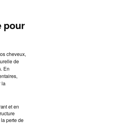
e pour
 nos cheveux,
turelle de
s. En
entaires,
 la
ant et en
ructure
 la perte de