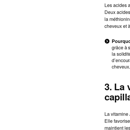
Les acides a
Deux acides a
la méthionine
cheveux et à
Pourquoi
grâce à s
la solidi
d’encoura
cheveux
3. La
capill
La vitamine 
Elle favoris
maintient le