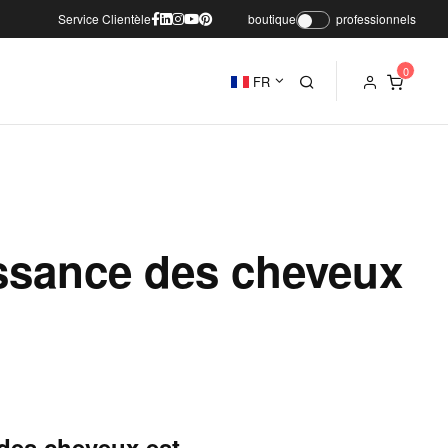
Service Clientèle
boutique
professionnels
FR
oissance des cheveux
 des cheveux est