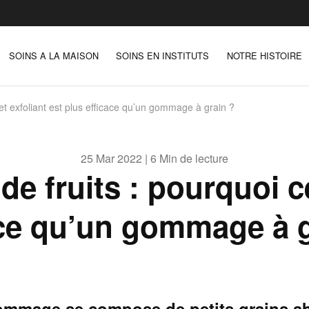
SOINS A LA MAISON
SOINS EN INSTITUTS
NOTRE HISTOIRE
cet exfoliant est plus efficace qu’un gommage à grain ?
25 Mar 2022 | 6 Min de lecture
de fruits : pourquoi ce
ace qu’un gommage à g
ommage se compose de petits grains ab