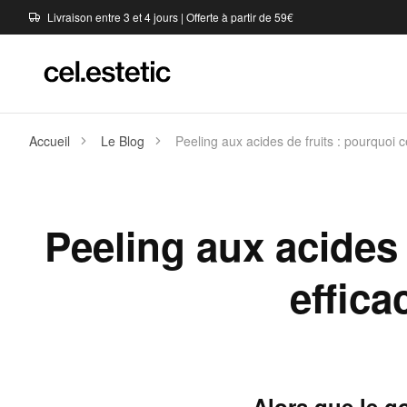
Livraison entre 3 et 4 jours | Offerte à partir de 59€
Accueil
Le Blog
Peeling aux acides de fruits : pourquoi 
Peeling aux acides 
effic
Alors que le g