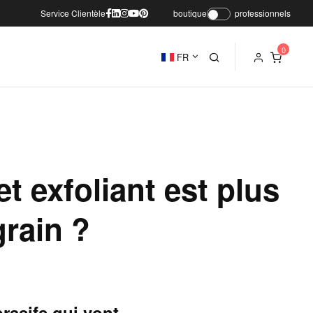
Service Clientèle
boutique
professionnels
FR
t exfoliant est plus
rain ?
rasifs qui vont