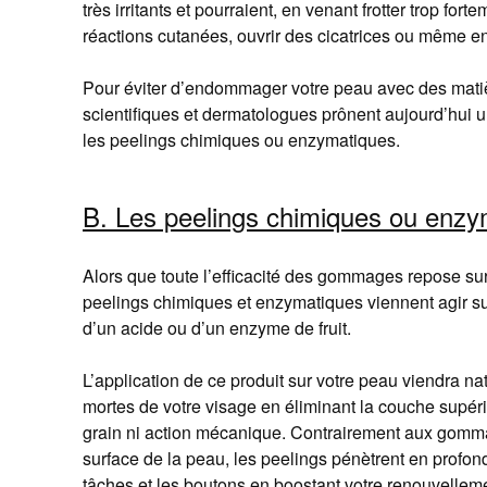
très irritants et pourraient, en venant frotter trop fo
réactions cutanées, ouvrir des cicatrices ou même en
Pour éviter d’endommager votre peau avec des matière
scientifiques et dermatologues prônent aujourd’hui un
les peelings chimiques ou enzymatiques.
B.
Les peelings chimiques ou enzy
Alors que toute l’efficacité des gommages repose sur
peelings chimiques et enzymatiques viennent agir su
d’un acide ou d’un enzyme de fruit.
L’application de ce produit sur votre peau viendra na
mortes de votre visage en éliminant la couche supéri
grain ni action mécanique. Contrairement aux gomma
surface de la peau, les peelings pénètrent en profond
tâches et les boutons en boostant votre renouvellemen