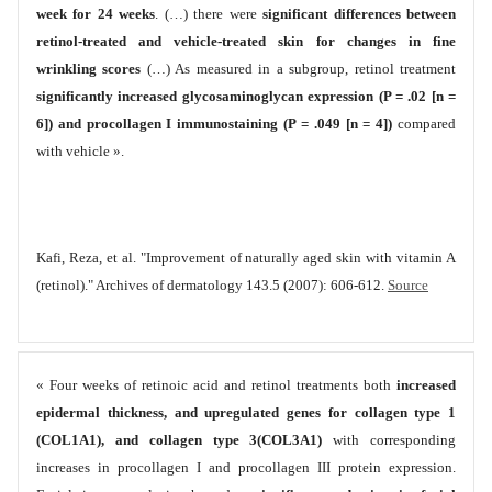
week for 24 weeks
. (…) there were
significant differences between
retinol-treated and vehicle-treated skin for changes in fine
wrinkling scores
(…) As measured in a subgroup, retinol treatment
significantly increased glycosaminoglycan expression (P = .02 [n =
6]) and procollagen I immunostaining (P = .049 [n = 4])
compared
with vehicle ».
Kafi, Reza, et al. "Improvement of naturally aged skin with vitamin A
(retinol)." Archives of dermatology 143.5 (2007): 606-612.
Source
« Four weeks of retinoic acid and retinol treatments both
increased
epidermal thickness, and upregulated genes for collagen type 1
(COL1A1), and collagen type 3(COL3A1)
with corresponding
increases in procollagen I and procollagen III protein expression.