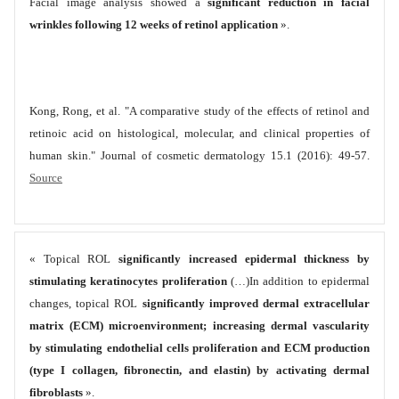
Facial image analysis showed a
significant reduction in facial
wrinkles following 12 weeks of retinol application
».
Kong, Rong, et al. "A comparative study of the effects of retinol and
retinoic acid on histological, molecular, and clinical properties of
human skin." Journal of cosmetic dermatology 15.1 (2016): 49-57.
Source
« Topical ROL
significantly increased epidermal thickness by
stimulating keratinocytes proliferation
(…)In addition to epidermal
changes, topical ROL
significantly improved dermal extracellular
matrix (ECM) microenvironment; increasing dermal vascularity
by stimulating endothelial cells proliferation and ECM production
(type I collagen, fibronectin, and elastin) by activating dermal
fibroblasts
».