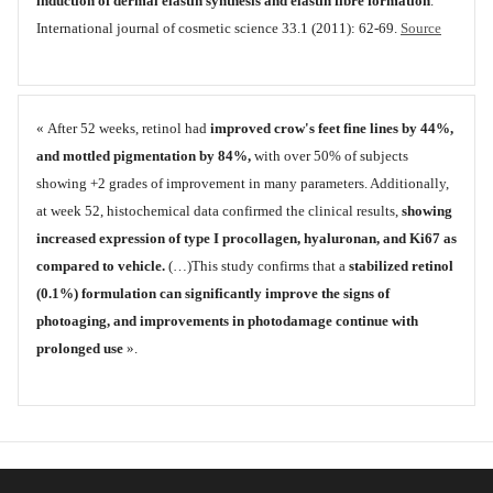
induction of dermal elastin synthesis and elastin fibre formation
."
International journal of cosmetic science 33.1 (2011): 62-69.
Source
« After 52 weeks, retinol had
improved crow's feet fine lines by 44%,
and mottled pigmentation by 84%,
with over 50% of subjects
showing +2 grades of improvement in many parameters. Additionally,
at week 52, histochemical data confirmed the clinical results,
showing
increased expression of type I procollagen, hyaluronan, and Ki67 as
compared to vehicle.
(…)This study confirms that a
stabilized retinol
(0.1%) formulation can significantly improve the signs of
photoaging, and improvements in photodamage continue with
prolonged use
».