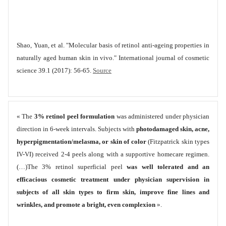
Shao, Yuan, et al. "Molecular basis of retinol anti‐ageing properties in
naturally aged human skin in vivo." International journal of cosmetic
science 39.1 (2017): 56-65.
Source
« The
3% retinol peel formulation
was administered under physician
direction in 6-week intervals. Subjects with
photodamaged skin, acne,
hyperpigmentation/melasma, or skin of color
(Fitzpatrick skin types
IV-VI) received 2-4 peels along with a supportive homecare regimen.
(…)The 3% retinol superficial peel
was well tolerated and an
efficacious cosmetic treatment under physician supervision in
subjects of all skin types to firm skin, improve fine lines and
wrinkles, and promote a bright, even complexion
».