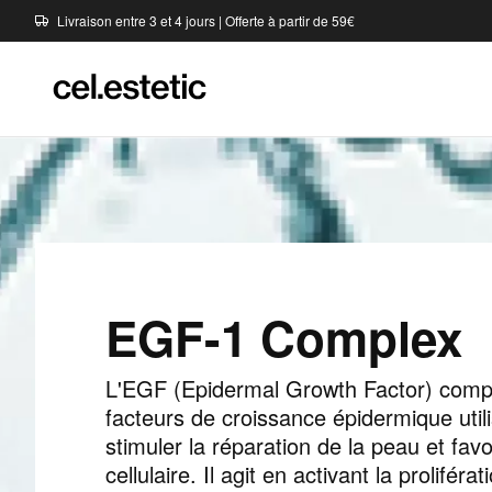
Livraison entre 3 et 4 jours | Offerte à partir de 59€
EGF-1 Complex
L'EGF (Epidermal Growth Factor) comp
facteurs de croissance épidermique uti
stimuler la réparation de la peau et fav
cellulaire. Il agit en activant la proliféra