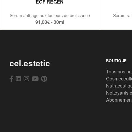
EGF REGEN
Sérum anti-age aux facteurs de croissance
Sérum raf
91,00€ - 30ml
cel.estetic
BOUTIQUE
Tous nos pr
Cosméceuti
Nutraceutiq
Nettoyants e
Abonnemen