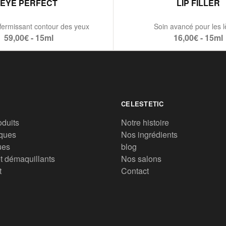
EYE PERFECT
LIP FILLER
fermissant contour des yeux
Soin avancé pour les l
59,00€ - 15ml
16,00€ - 15ml
CELESTETIC
oduits
Notre histoire
ques
Nos ingrédients
ues
blog
t démaquillants
Nos salons
t
Contact