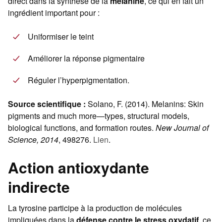
direct dans la synthèse de la
mélanine
, ce qui en fait un
ingrédient important pour :
Uniformiser le teint
Améliorer la réponse pigmentaire
Réguler l’hyperpigmentation.
Source scientifique :
Solano, F. (2014). Melanins: Skin
pigments and much more—types, structural models,
biological functions, and formation routes.
New Journal of
Science, 2014
, 498276.
Lien
.
Action antioxydante
indirecte
La tyrosine participe à la production de molécules
impliquées dans la
défense contre le stress oxydatif
, ce