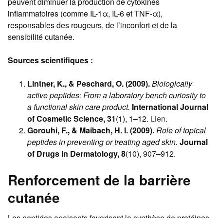
peuvent diminuer la production de cytokines
inflammatoires (comme IL-1α, IL-6 et TNF-α),
responsables des rougeurs, de l’inconfort et de la
sensibilité cutanée.
Sources scientifiques :
Lintner, K., & Peschard, O. (2009).
Biologically
active peptides: From a laboratory bench curiosity to
a functional skin care product.
International Journal
of Cosmetic Science, 31
(1), 1–12.
Lien
.
Gorouhi, F., & Maibach, H. I. (2009).
Role of topical
peptides in preventing or treating aged skin.
Journal
of Drugs in Dermatology, 8
(10), 907–912.
Renforcement de la barrière
cutanée
Les peptides apaisants favorisent la synthèse de protéines