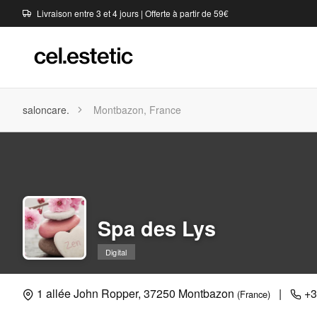
Livraison entre 3 et 4 jours | Offerte à partir de 59€
saloncare.
Montbazon, France
Spa des Lys
Digital
1 allée John Ropper, 37250 Montbazon
|
+3
(France)