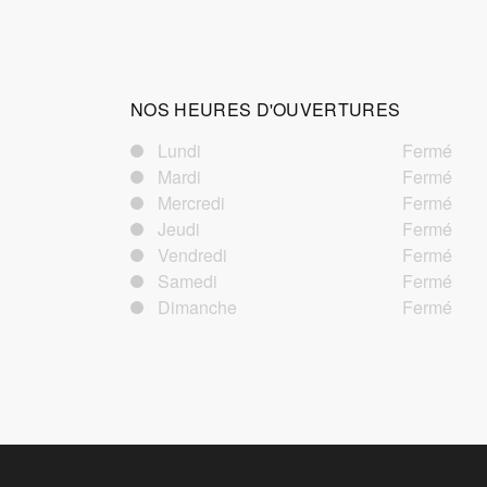
NOS HEURES D'OUVERTURES
Lundi
Fermé
Mardi
Fermé
Mercredi
Fermé
Jeudi
Fermé
Vendredi
Fermé
Samedi
Fermé
Dimanche
Fermé