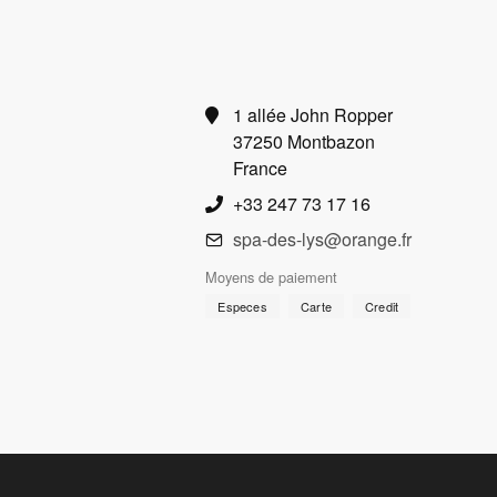
1 allée John Ropper
37250 Montbazon
France
+33 247 73 17 16
spa-des-lys@orange.fr
Moyens de paiement
Especes
Carte
Credit