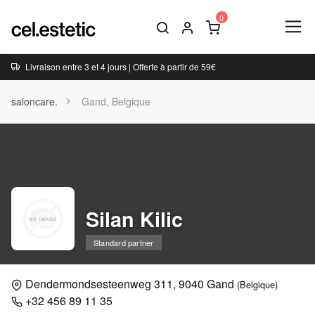
Livraison entre 3 et 4 jours | Offerte à partir de 59€
saloncare.
Gand, Belgique
Silan Kilic
Standard partner
Dendermondsesteenweg 311, 9040 Gand
(Belgique)
‪+32 456 89 11 35‬