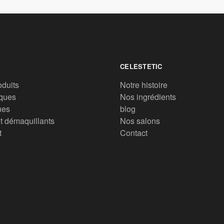
CELESTETIC
oduits
Notre histoire
ques
Nos ingrédients
ues
blog
t démaquillants
Nos salons
t
Contact