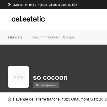
Livraison entre 3 et 4 jours | Offerte à partir de 59€
saloncare.
Chaumont Gistoux, Belgique
so cocoon
Standard partner
1 avenue de la terre franche, 1325 Chaumont Gistoux
(B