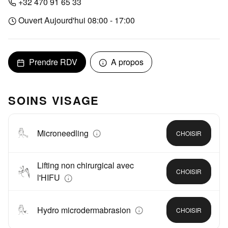
+32 470 91 65 33
Ouvert Aujourd'hui 08:00 - 17:00
Prendre RDV
A propos
SOINS VISAGE
Microneedling
CHOISIR
Lifting non chirurgical avec
CHOISIR
l'HIFU
Hydro microdermabrasion
CHOISIR