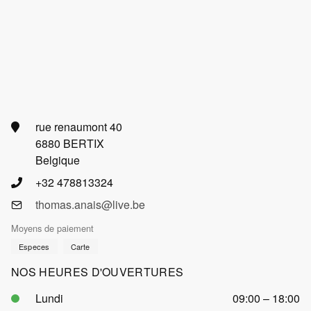
rue renaumont 40
6880 BERTIX
Belgique
+32 478813324
thomas.anais@live.be
Moyens de paiement
Especes
Carte
NOS HEURES D'OUVERTURES
Lundi
09:00 – 18:00