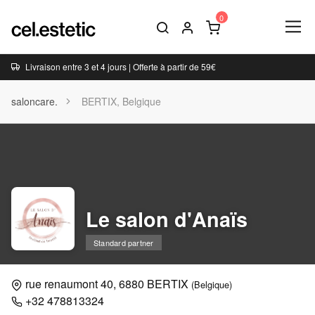
Livraison entre 3 et 4 jours | Offerte à partir de 59€
saloncare.
BERTIX, Belgique
Le salon d'Anaïs
Standard partner
rue renaumont 40, 6880 BERTIX
(Belgique)
+32 478813324