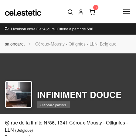
Livraison entre 3 et 4 jours | Offerte à partir de 59€
saloncare.
Céroux-Mousty - Ottignies - LLN, Belgique
INFINIMENT DOUCE
Standard partner
rue de la limite N°86, 1341 Céroux-Mousty - Ottignies -
LLN
(Belgique)