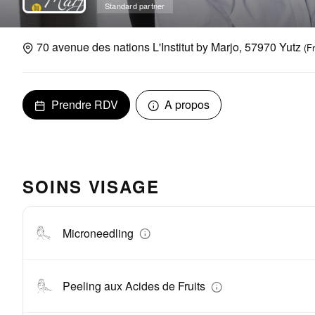
Standard partner
70 avenue des nations L'Institut by Marjo, 57970 Yutz
(F
Prendre RDV
A propos
SOINS VISAGE
Microneedling
Peeling aux Acides de Fruits