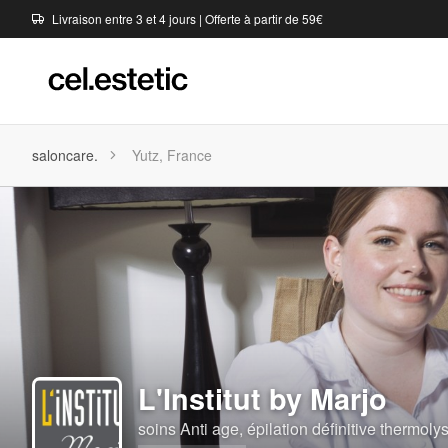
Livraison entre 3 et 4 jours | Offerte à partir de 59€
saloncare.
Yutz, France
L'Institut by Marjo
soins Anti age, épilation définitive thermolys