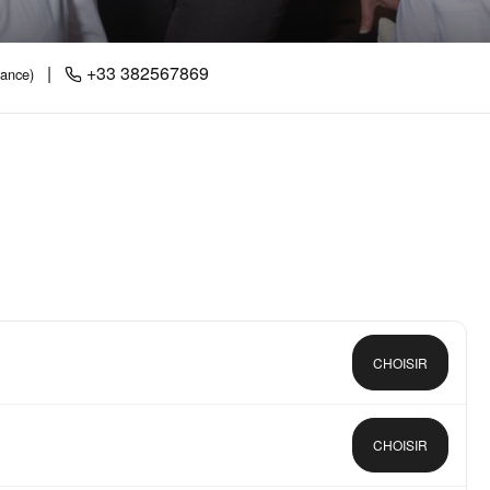
|
+33 382567869
rance)
CHOISIR
CHOISIR