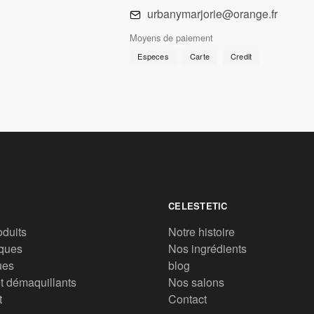
urbanymarjorie@orange.fr
Moyens de paiement
Especes
Carte
Credit
CELESTETIC
oduits
Notre histoire
ques
Nos ingrédients
ues
blog
t démaquillants
Nos salons
t
Contact