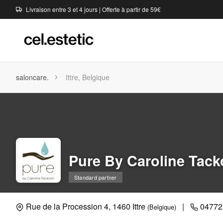
Livraison entre 3 et 4 jours | Offerte à partir de 59€
saloncare.
Ittre, Belgique
Pure By Caroline Tac
Standard partner
Rue de la Procession 4, 1460 Ittre
|
04772
(Belgique)