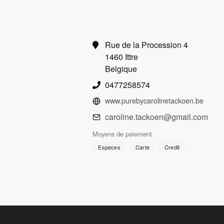
Rue de la Procession 4
1460 Ittre
Belgique
0477258574
www.purebycarolinetackoen.be
caroline.tackoen@gmail.com
Moyens de paiement
Especes
Carte
Credit