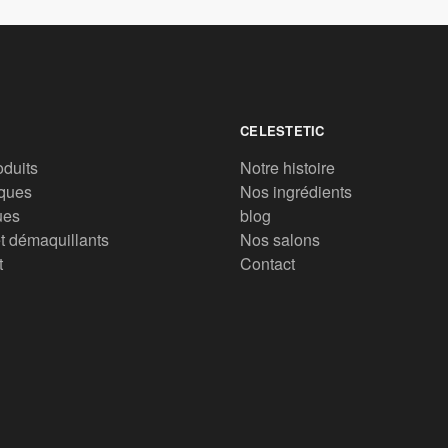
CELESTETIC
oduits
Notre histoire
ques
Nos ingrédients
ues
blog
t démaquillants
Nos salons
t
Contact