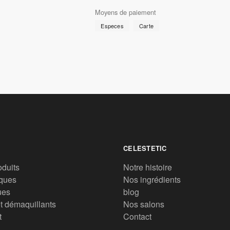
Moyens de paiement
Especes
Carte
CELESTETIC
oduits
Notre histoire
ques
Nos ingrédients
ues
blog
t démaquillants
Nos salons
t
Contact