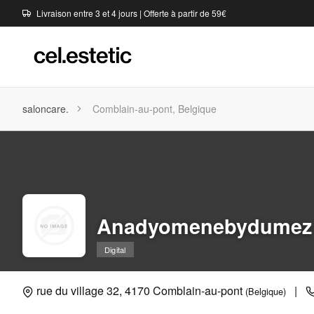
Livraison entre 3 et 4 jours | Offerte à partir de 59€
saloncare.
Comblain-au-pont, Belgique
Anadyomenebydumez
Digital
rue du village 32, 4170 Comblain-au-pont
|
(Belgique)