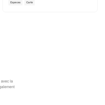
Especes
Carte
 avec la
également