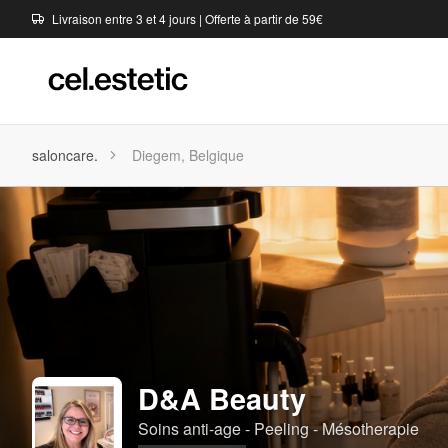
Livraison entre 3 et 4 jours | Offerte à partir de 59€
saloncare.
Diegem, Belgique
D&A Beauty
Soins anti-age - Peeling - Mésotherapie