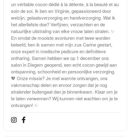
un véritable cocon dédié à la détente, à la beauté et au
soin de soi. Ik ben en Virginie, gepassioneerd door
welzijn, gelaatsverzorging en handverzorging. Wat ik
het allerliefste doe? Verfijnen, verzachten en de
natuurlijke uitstraling van elke vrouw laten stralen. ✨
En omdat de mooiste avonturen met twee worden
beleefd, ben ik samen met mijn zus Carine gestart,
onze expert in medische pedicure en definitieve
ontharing. Samen hebben we op 1 december ons
salon in Diegem geopend, een echt cocon gewijd aan
ontspanning, schoonheid en persoonlijke verzorging.
💖 Onze missie? Je met warmte ontvangen, ons
vakmanschap delen en ervoor zorgen dat je nog
stralender buitengaat dan je binnenkwam. Klaar om je
te laten verwennen? Wij kunnen niet wachten om je te
ontvangen! ✨