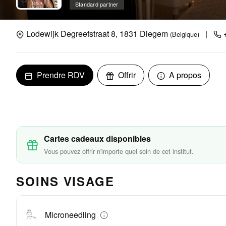
Standard partner
Lodewijk Degreefstraat 8, 1831 Diegem
|
+
(Belgique)
Prendre RDV
Offrir
A propos
Cartes cadeaux disponibles
Vous pouvez offrir n'importe quel soin de cet institut.
SOINS VISAGE
Microneedling