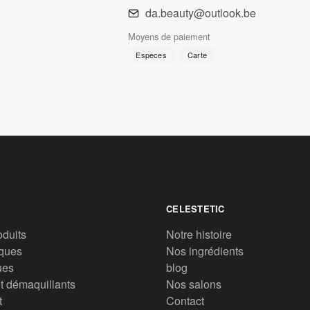
da.beauty@outlook.be
Moyens de paiement
Especes
Carte
CELESTETIC
oduits
Notre histoire
ques
Nos ingrédients
ues
blog
t démaquillants
Nos salons
t
Contact