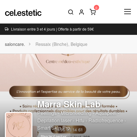
Livraison entre 3 et 4 jours | Offerte à partir de 59€
saloncare.
Ressaix (Binche), Belgique
Marra Skin Lab
Peelings - Microneedling - Aquapeel -
Depilation laser - Hifu - Radiofrequence -
Smart Skin Pro
Standard partner