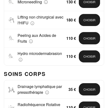
Microneedling
130 €
CHOISIR
Lifting non chirurgical avec
180 €
CHOISIR
l'HIFU
Peeling aux Acides de
110 €
CHOISIR
Fruits
Hydro microdermabrasion
110 €
CHOISIR
SOINS CORPS
Drainage lymphatique par
35 €
CHOISIR
pressothérapie
Radiofréquence Rotative
110 €
CHOISIR