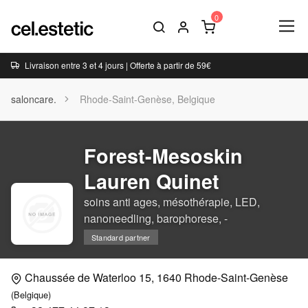
Livraison entre 3 et 4 jours | Offerte à partir de 59€
saloncare.
Rhode-Saint-Genèse, Belgique
Forest-Mesoskin
Lauren Quinet
soins anti ages, mésothérapie, LED,
nanoneedling, barophorese, -
Standard partner
Chaussée de Waterloo 15, 1640 Rhode-Saint-Genèse
(Belgique)