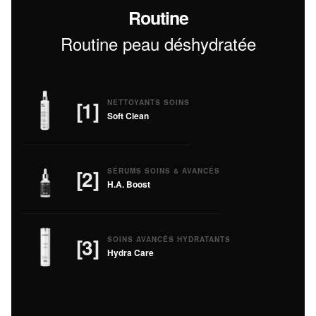
Routine
Routine peau déshydratée
[1]
NETTOYANTS SOINS
Soft Clean
[2]
SÉRUMS SOINS & AVANCÉS
H.A. Boost
[3]
SOINS AVANCÉS HYDRATANTS
Hydra Care