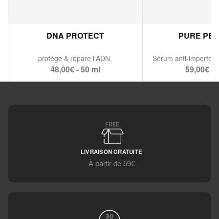
DNA PROTECT
PURE PE
protège & répare l'ADN.
48,00€ - 50 ml
59,00€ - 
LIVRAISON GRATUITE
À partir de 59€