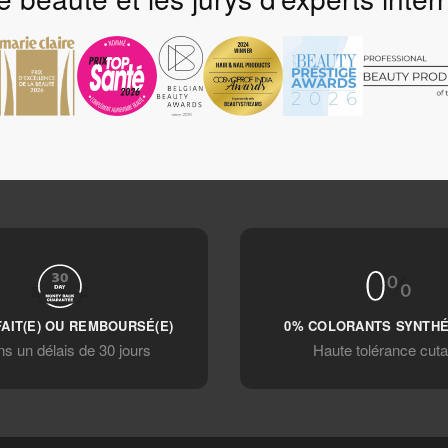
FAIT(E) OU REMBOURSÉ(E)
0% COLORANTS SYNTH
s un délais de 30 jours
Haute tolérance cut