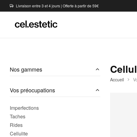
Livraison entre 3 et 4 jours | Offerte à partir de 59€
Cellul
Nos gammes
Accueil
V
Vos préocupations
Imperfections
Taches
Rides
Cellulite