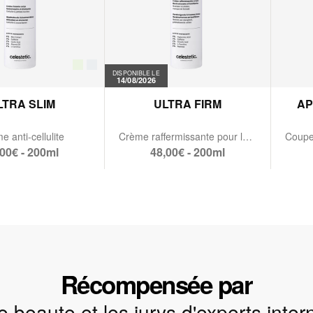
DISPONIBLE LE
14/08/2026
LTRA SLIM
ULTRA FIRM
AP
 anti-cellulite
Crème raffermissante pour le corps
00€ - 200ml
48,00€ - 200ml
Récompensée par
 beaute et les jurys d'experts inte